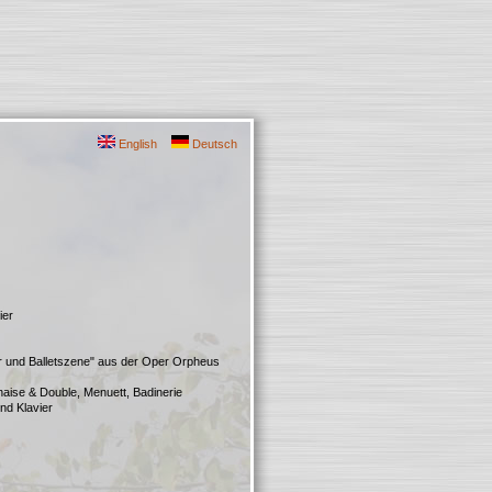
English
Deutsch
ier
r und Balletszene" aus der Oper Orpheus
onaise & Double, Menuett, Badinerie
und Klavier