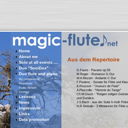
Home
About me
Aus dem Repertoire
Solo at all events ....
Duo "SoniDos"
G.Faure - Pavane op.50
Duo flute and piano
M.Reger - Romanze G-Dur
W.A.Mozart - Andante C-Dur
My companions
F.Poulenc - Sonate für Flöte und Klav
Repertoire
A.Roussel - "Joueurs de Flute"
Audio sample
A.Piazzolla - "Historie du Tango"
Contact
Ch.W.Gluck - "Reigen seligen Geiste
Lessons
und Euridice.
News
J.S.Bach - aus der Suite h-moll: Pol
H.R.Sinisalo - 3 Miniaturen für Flöte 
Impressum
Links
Data protection