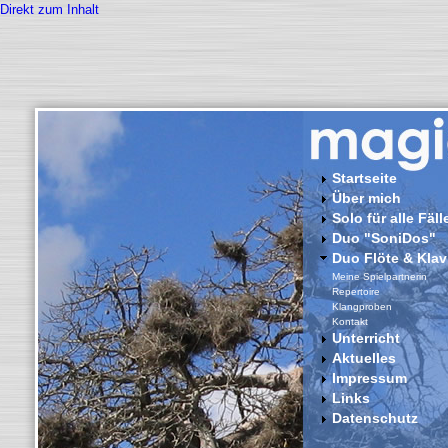
Direkt zum Inhalt
Startseite
Über mich
Solo für alle Fälle
Duo "SoniDos"
Duo Flöte & Klav
Meine Spielpartnerin
Repertoire
Klangproben
Kontakt
Unterricht
Aktuelles
Impressum
Links
Datenschutz