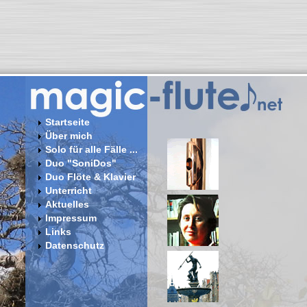
Startseite
Über mich
Solo für alle Fälle ...
Duo "SoniDos"
Duo Flöte & Klavier
Unterricht
Aktuelles
Impressum
Links
Datenschutz